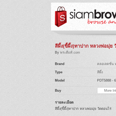
สีผึ้ง(ขี้ผึ้ง)ทาปาก หลวงพ่อมุ่ย
By
พระดีแท้.com
Brand
คลอเลคชั่น ห
Type
สีผึ้ง
Model
PDT5888
- 
Buy
More In
รายละเอียด
สีผึ้ง(ขี้ผึ้ง)ทาปาก หลวงพ่อมุ่ย วัดดอนไร่