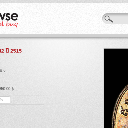
น2 ปี 2515
ม 6
,650.00 ฿
fo