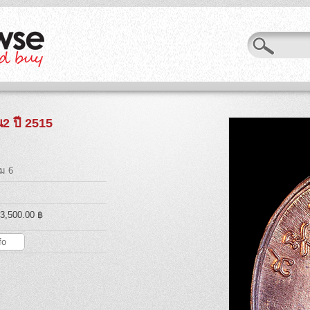
น2 ปี 2515
ม 6
 3,500.00 ฿
fo